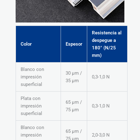
Resistencia al
despegue a
Color
Espesor
180° (N/25
mm)
Blanco con
30 μm /
impresión
0,3-1,0 N
35 μm
superficial
Plata con
65 μm /
impresión
0,3-1,0 N
75 μm
superficial
Blanco con
65 μm /
impresión
2,0-3,0 N
75 μm