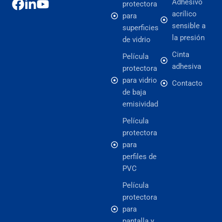
Adhesivo
protectora
acrílico
para
sensible a
superficies
la presión
de vidrio
Cinta
Película
adhesiva
protectora
para vidrio
Contacto
de baja
emisividad
Película
protectora
para
perfiles de
PVC
Película
protectora
para
pantalla y