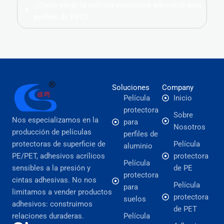
¿Cómo elegir la película protectora adecuada para
perfiles de PVC?
Soluciones
Company
Película
Inicio
protectora
Sobre
Nos especializamos en la
para
Nosotros
producción de películas
perfiles de
protectoras de superficie de
Película
aluminio
PE/PET, adhesivos acrílicos
protectora
Película
sensibles a la presión y
de PE
protectora
cintas adhesivas. No nos
Película
para
limitamos a vender productos
protectora
suelos
adhesivos: construimos
de PET
relaciones duraderas.
Película