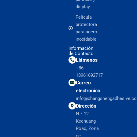
display
Película
protectora
para acero
inoxidable
Información
de Contacto
Llámenos
+86-
18961692717
Correo
electrónico
info@changshengadhesive.c
Dirección
N.º 12,
Kechuang
Road, Zona
de