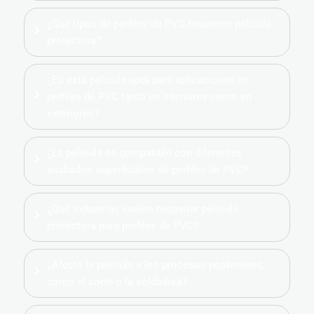
¿Qué tipos de perfiles de PVC requieren película
protectora?
¿Es esta película apta para aplicaciones en
perfiles de PVC tanto en interiores como en
exteriores?
¿La película es compatible con diferentes
acabados superficiales de perfiles de PVC?
¿Qué industrias suelen necesitar película
protectora para perfiles de PVC?
¿Afecta la película a los procesos posteriores,
como el corte o la soldadura?