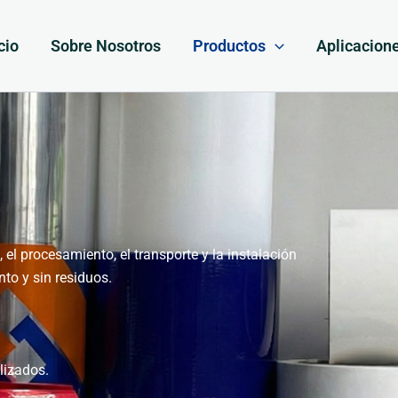
cio
Sobre Nosotros
Productos
Aplicacion
, el procesamiento, el transporte y la instalación
nto y sin residuos.
lizados.