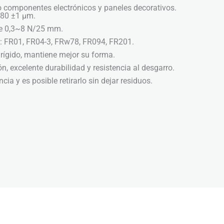
mo componentes electrónicos y paneles decorativos.
 80 ±1 μm.
de 0,3~8 N/25 mm.
 FR01, FR04-3, FRw78, FR094, FR201.
ígido, mantiene mejor su forma.
ión, excelente durabilidad y resistencia al desgarro.
ia y es posible retirarlo sin dejar residuos.