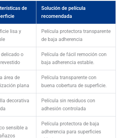
terísticas de
Solución de película
erficie
recomendada
icie lisa y
Película protectora transparente
ble
de baja adherencia
 delicado o
Película de fácil remoción con
 revestido
baja adherencia estable.
a área de
Película transparente con
lización plana
buena cobertura de superficie.
lla decorativa
Película sin residuos con
ada
adhesión controlada
Película protectora de baja
co sensible a
adherencia para superficies
rañazos