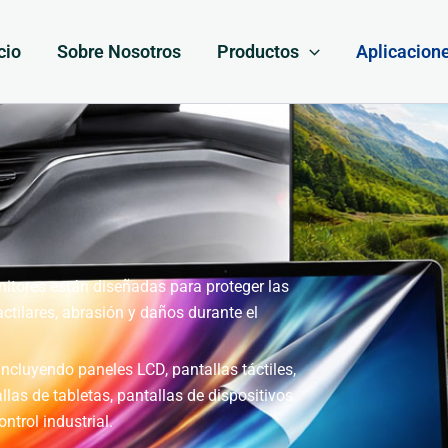
cio
Sobre Nosotros
Productos
Aplicacion
nitores están diseñadas para proteger las
actilares, abrasión y daños durante el
cluyendo paneles LCD, pantallas táctiles,
llas de tabletas, pantallas de dispositivos
ntrol industrial.