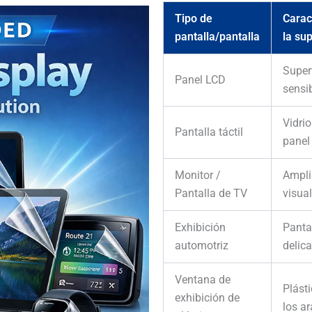
Tipo de
Carac
pantalla/pantalla
la sup
Superf
Panel LCD
sensi
Vidrio
Pantalla táctil
panel
Monitor /
Ampli
Pantalla de TV
visua
Exhibición
Panta
automotriz
delic
Ventana de
Plásti
exhibición de
los a