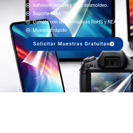
Adhesión estable y fácil desmoldeo.
Soporte OEM/ODM
Cumple con las normativas RoHS y REACH.
Muestreo rápido
Solicitar Muestras Gratuitas