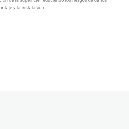
ción de la superficie, reduciendo los riesgos de daños
ontaje y la instalación.